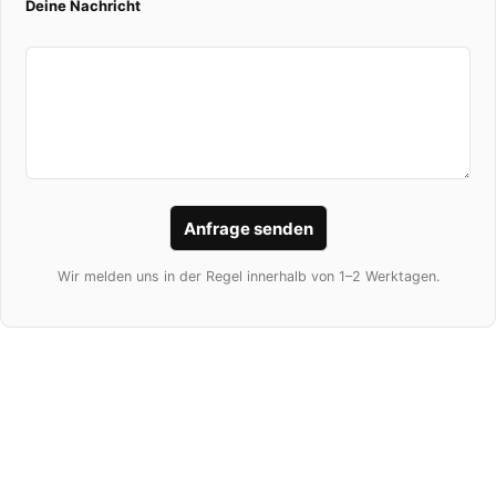
Deine Nachricht
die perfekt zu Deinem
Stil
passt. Ob
spezielle
Textilbespannungen
,
elegante
Aluminiumoberflächen
oder
ausdrucksstarkes
Holz
– jedes Detail wird
sorgfältig gefertigt,
um
Klang
,
Design
und
Langlebigkeit
in Einklang
zu bringen.
Was Bang & Olufsen besonders macht, ist die
Wir melden uns in der Regel innerhalb von 1–2 Werktagen.
Liebe zum Material.
Stoffe
werden für akustische Exzellenz
entwickelt, von dezent bis markant, und
vereinen Klangoptimierung mit luxuriöser
Haptik.
Aluminium
steht für Eleganz und