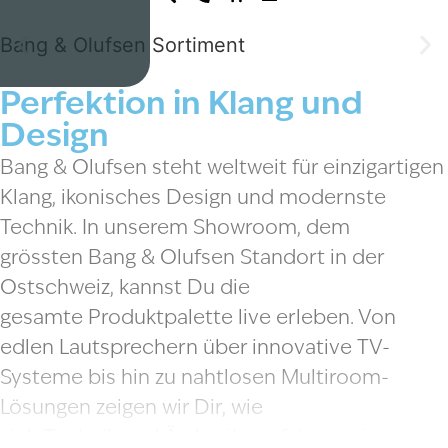
Bang & Olufsen Sortiment
Perfektion in Klang und
Design
Bang & Olufsen
steht weltweit für
einzigartigen
Klang
,
ikonisches Design
und
modernste
Technik
. In unserem Showroom, dem
grössten
Bang & Olufsen Standort in der
Ostschweiz
, kannst Du die
gesamte
Produktpalette
live erleben. Von
edlen
Lautsprechern
über innovative
TV-
Systeme
bis hin zu nahtlosen
Multiroom-
Lösungen
zeigen wir Dir, wie
sich
Technik
und
Ästhetik
perfekt vereinen