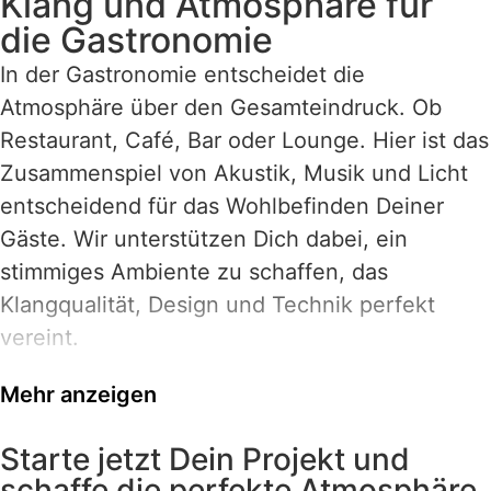
Klang und Atmosphäre für
die Gastronomie
In der Gastronomie entscheidet die
Atmosphäre über den Gesamteindruck. Ob
Restaurant, Café, Bar oder Lounge. Hier ist das
Zusammenspiel von Akustik, Musik und Licht
entscheidend für das Wohlbefinden Deiner
Gäste. Wir unterstützen Dich dabei, ein
stimmiges Ambiente zu schaffen, das
Klangqualität, Design und Technik perfekt
vereint.
Gerade die Raumakustik spielt eine zentrale
Mehr anzeigen
Rolle: Harte Oberflächen, viele Gäste und
Hintergrundgeräusche führen schnell zu
Starte jetzt Dein Projekt und
schaffe die perfekte Atmosphäre
unangenehmem Lärmpegel. Wir entwickeln