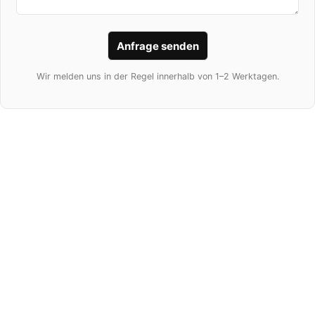
von
Marantz
,
NAD
oder
T+A
wird jede
Schallplatte zum Erlebnis.
Die richtige
Raumakustik
rundet das Bild ab.
Wir melden uns in der Regel innerhalb von 1–2 Werktagen.
Mit
Kvadrat Stoffpaneelen
,
Ecophon
Deckensegeln
oder
Silent Gliss
Vorhangsystemen
schaffen wir Klangqualität,
die sich harmonisch ins Design einfügt.
Technik darf auch
unsichtbar
sein: Mit
Lösungen von
Future Automation
und smarter
Steuerung über
Savant
oder
KNX
verbinden
wir Funktionalität mit Komfort.
Und für das gewisse Extra sorgen Design- und
Lifestyle-Marken wie
Volatiles