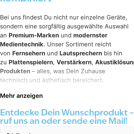
Bei uns findest Du nicht nur einzelne Geräte,
sondern eine sorgfältig ausgewählte Auswahl
an
Premium-Marken
und
modernster
Medientechnik
. Unser Sortiment reicht
von
Fernsehern
und
Lautsprechern
bis hin
zu
Plattenspielern
,
Verstärkern
,
Akustiklösu
Produkten
– alles, was Dein Zuhause
technisch und ästhetisch bereichert.
Unsere
Videolösungen
setzen auf brillante
Mehr anzeigen
OLED-Technologien und elegante
Integrationen wie
TV-Lift
Entdecke Dein Wunschprodukt –
Systeme
oder
unsichtbare TV-Lösungen
.
ruf uns an oder sende eine Mail!
Marken