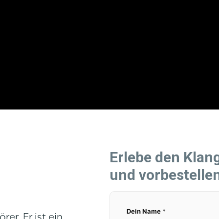
Erlebe den Klan
und vorbestelle
Dein Name
*
er. Er ist ein