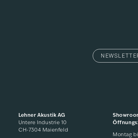
Dein Begleiter für jeden Moment
Der Beo Grace vereint elegantes Design, m
unvergleichlichen Klang. Ein B&O Kopfhörer,
wiedergibt, sondern Emotionen spürbar mac
& Olufsen Schweiz.
NEWSLETTE
Lehner Akustik AG
Showroo
Untere Industrie 10
Öffnungs
CH-7304 Maienfeld
Montag bi