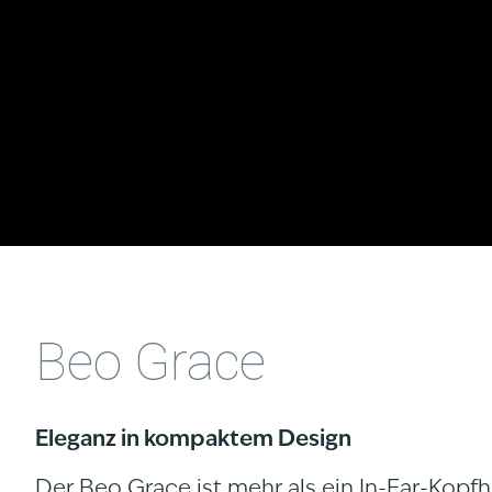
Beo Grace
Eleganz in kompaktem Design
Der Beo Grace ist mehr als ein In-Ear-Kopfhör