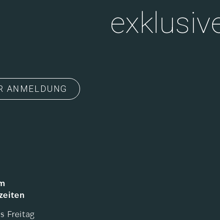
exklusiv
odernste Technik und
 der nicht nur Musik
ht – exklusiv bei Bang
R ANMELDUNG
m
zeiten
s Freitag