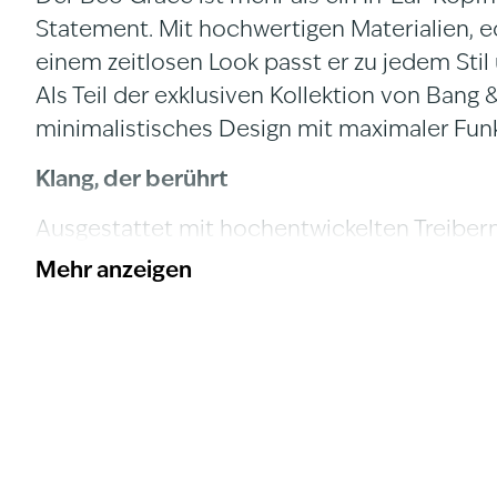
Statement. Mit hochwertigen Materialien, 
einem zeitlosen Look passt er zu jedem Stil
Als Teil der exklusiven Kollektion von Bang 
minimalistisches Design mit maximaler Funkt
Klang, der berührt
Ausgestattet mit hochentwickelten Treibern
einen klaren, detailreichen Klang mit sattem
Mehr anzeigen
Höhen. Ob beim Pendeln, Arbeiten oder En
Musik, so wie sie klingen soll. Ein echter B&O
höchste Ansprüche an Klang und Qualität st
Active Noise Cancelling
Blende die Welt um Dich herum aus und tau