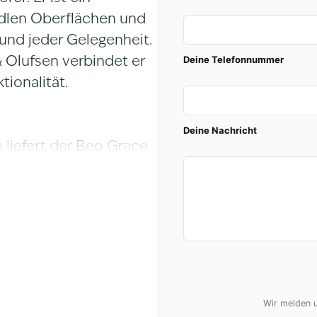
edlen Oberflächen und
 und jeder Gelegenheit.
Deine Telefonnummer
& Olufsen verbindet er
ionalität.
Deine Nachricht
 liefert der Beo Grace
 Bass und brillanten
tspannen. Du erlebst
 Kopfhörer für alle, die
ellen.
che ein in Deine Musik.
Wir melden u