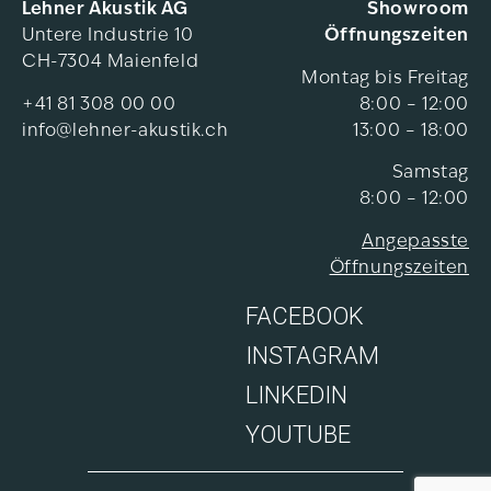
Grösse oder Möblierung. Ein Neodym-Motor
Lehner Akustik AG
Showroom
sorgt für kraftvolle Aussteuerung – für ein
Untere Industrie 10
Öffnungszeiten
CH-7304 Maienfeld
Klangbild, das sich exakt an Deine Umgebung
Montag bis Freitag
anpasst.
+41 81 308 00 00
8:00 – 12:00
info@lehner-akustik.ch
13:00 – 18:00
Klang, der Dich findet
Samstag
Dank Ultra-Wideband-Technologie erkennt der
8:00 – 12:00
Beolab 8 Deine Position im Raum – und richtet
Angepasste
den Klang gezielt auf Dich aus. Der Sweetspot
Öffnungszeiten
ist immer da, wo sich Dein Smartphone
FACEBOOK
befindet. Sound, der Dir auf Schritt und Tritt
folgt.
INSTAGRAM
LINKEDIN
Gebündelt oder breit – Du entscheidest
Mit Beam Width Control wählst Du, ob der
YOUTUBE
Klang fokussiert direkt auf Dich gerichtet oder