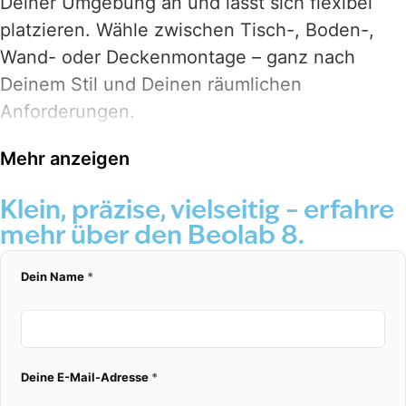
Deiner Umgebung an und lässt sich flexibel
platzieren. Wähle zwischen Tisch-, Boden-,
Wand- oder Deckenmontage – ganz nach
Deinem Stil und Deinen räumlichen
Anforderungen.
Der Inbegriff von Vielseitigkeit
Mehr anzeigen
Der Beolab 8 ist gemacht für jedes Setup und
jede Position: auf dem Sideboard, elegant an
Klein, präzise, vielseitig – erfahre
der Wand, raumfüllend am Boden oder dezent
mehr über den Beolab 8.
unter der Decke. Überall beeindruckt er mit
Dein Name
*
detailreichem HD-Klang – ein Multitalent, das
keine Wünsche offenlässt.
Ein Surround-Sound-Kraftpaket
Deine E-Mail-Adresse
*
Bereit für grosses Kino? Der Beolab 8 fügt sich