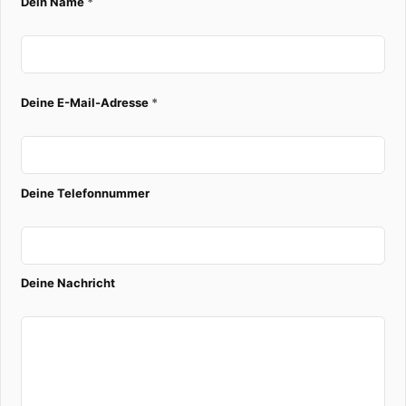
Dein Name
*
hochwertige
Outdoor-Lautsprecher
, die
Klangqualität und Design harmonisch vereinen.
Deine E-Mail-Adresse
*
Dank intelligenter Steuerungssysteme steuerst
Du Deine Musik ganz einfach. Ob
per
App
,
Sprachbefehl
oder über
Deine Telefonnummer
ein
Touchpanel
. Du entscheidest, wo und wie
Du Deine Musik geniessen möchtest. Von
einzelnen Räumen bis zum ganzen Haus.
Deine Nachricht
Neben klassischen
HiFi-Lösungen
realisieren
wir auch leistungsstarke
Surround Sound
Systeme
, die Kino-Feeling ins Wohnzimmer
bringen. So wird Dein Zuhause zur perfekten