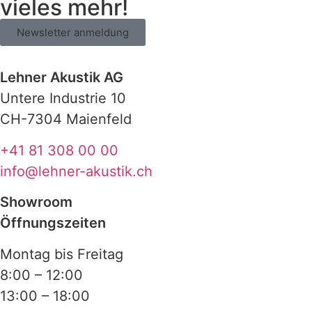
vieles mehr!
eine Marke, die Ästhetik und Klangkultur
perfekt verbindet.
Newsletter anmeldung
Lehner Akustik AG
Untere Industrie 10
Besuche unseren
Showroom in Maienfeld
und
CH-7304 Maienfeld
erlebe, wie moderne Audiolösungen Dein
Zuhause bereichern können. Vergleiche Klang,
+41 81 308 00 00
entdecke unterschiedliche Systeme und finde
info@lehner-akustik.ch
heraus, welche
Lösung
am besten zu
Showroom
Deinem
Lebensstil
passt. Unsere Experten
Öffnungszeiten
nehmen sich Zeit für Deine Fragen und
begleiten Dich von der ersten Idee bis zum
Montag bis Freitag
fertigen Hörerlebnis.
8:00 – 12:00
13:00 – 18:00