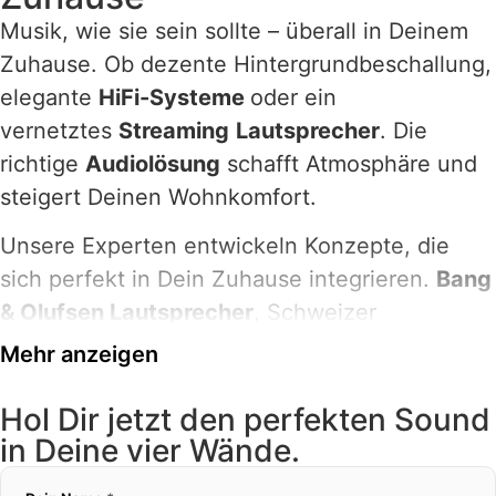
Musik, wie sie sein sollte – überall in Deinem
Zuhause. Ob dezente Hintergrundbeschallung,
elegante
HiFi-Systeme
oder ein
vernetztes
Streaming
Lautsprecher
. Die
richtige
Audiolösung
schafft Atmosphäre und
steigert Deinen Wohnkomfort.
Unsere Experten entwickeln Konzepte, die
sich perfekt in Dein Zuhause integrieren.
Bang
& Olufsen Lautsprecher
, Schweizer
Lautsprecher
Mehr anzeigen
von
Piega
oder
unsichtbar
verbaute
Systeme
für eindrucksvollen Klang, ohne das
Hol Dir jetzt den perfekten Sound
in Deine vier Wände.
Raumdesign zu stören. Auch im Garten oder
auf der Terrasse setzen wir auf