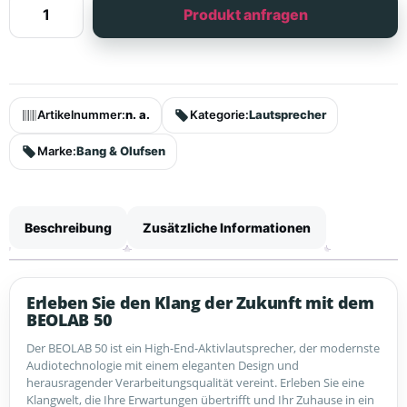
Produkt anfragen
Artikelnummer:
n. a.
Kategorie:
Lautsprecher
Marke:
Bang & Olufsen
Beschreibung
Zusätzliche Informationen
Erleben Sie den Klang der Zukunft mit dem
BEOLAB 50
Der BEOLAB 50 ist ein High-End-Aktivlautsprecher, der modernste
Audiotechnologie mit einem eleganten Design und
herausragender Verarbeitungsqualität vereint. Erleben Sie eine
Klangwelt, die Ihre Erwartungen übertrifft und Ihr Zuhause in ein