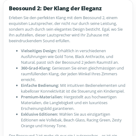
Beosound 2: Der Klang der Eleganz
Erleben Sie den perfekten Klang mit dem Beosound 2, einem
exquisiten Lautsprecher, der nicht nur durch seine Leistung,
sondern auch durch sein elegantes Design besticht. Egal, wo Sie
ihn aufstellen, dieser Lautsprecher wird Ihr Zuhause mit
beeindruckendem Sound erfüllen.
Vielseitiges Design:
Erhältlich in verschiedenen
Ausführungen wie Gold Tone, Black Anthracite, und
Natural, passt sich der Beosound 2 jedem Raumstil an.
360-Grad-Klang:
Geniessen Sie einen gleichmässigen und
raumfüllenden Klang, der jeden Winkel Ihres Zimmers
erreicht.
Einfache Bedienung:
Mit intuitiven Bedienelementen und
kabelloser Konnektivität ist die Steuerung ein Kinderspiel.
Premium-Materialien:
Hergestellt aus hochwertigen
Materialien, die Langlebigkeit und ein luxuriöses
Erscheinungsbild garantieren.
Exklusive Editionen:
Wählen Sie aus einzigartigen
Editionen wie Vollebak, Beach Glass, Racing Green, Zesty
Orange und Honey Tone.
Der Beosound 2 ist mehr als nur ein Lautsprecher – es ist ein