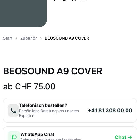
Start
›
Zubehör
›
BEOSOUND A9 COVER
BEOSOUND A9 COVER
ab
CHF
75.00
Telefonisch bestellen?
+41 81 308 00 00
Persönliche Beratung von unseren
Experten
WhatsApp Chat
Chat →
Schnelle Antworten per Messaging