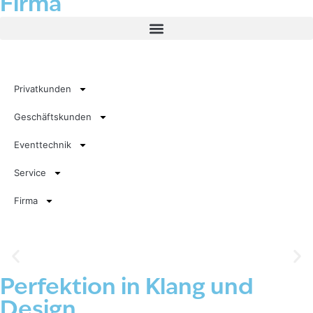
Firma
Privatkunden
Geschäftskunden
Eventtechnik
Service
Firma
Perfektion in Klang und
Bang & Olufsen Sortiment
Design