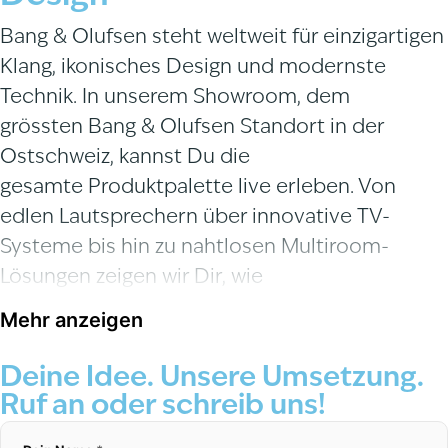
Bang & Olufsen
steht weltweit für
einzigartigen
Klang
,
ikonisches Design
und
modernste
Technik
. In unserem Showroom, dem
grössten
Bang & Olufsen Standort in der
Ostschweiz
, kannst Du die
gesamte
Produktpalette
live erleben. Von
edlen
Lautsprechern
über innovative
TV-
Systeme
bis hin zu nahtlosen
Multiroom-
Lösungen
zeigen wir Dir, wie
sich
Technik
und
Ästhetik
perfekt vereinen
Mehr anzeigen
lassen.
Deine Idee. Unsere Umsetzung.
Unsere
Experten
begleiten Dich von der
Ruf an oder schreib uns!
ersten
Beratung
bis zur finalen
Installation
. Wir
sorgen dafür, dass Deine
Bang & Olufsen